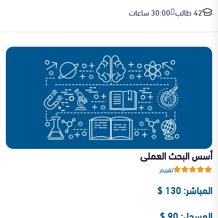
42 طالب
30:00 ساعات
أسس البحث العملى
تقييم
المباشر: 130 $
المسجل: 90 $