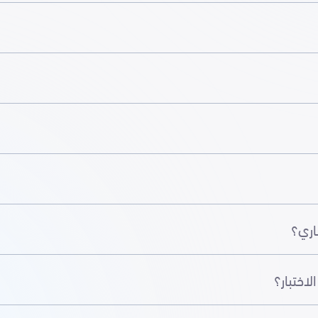
اري؟
لاختبار؟