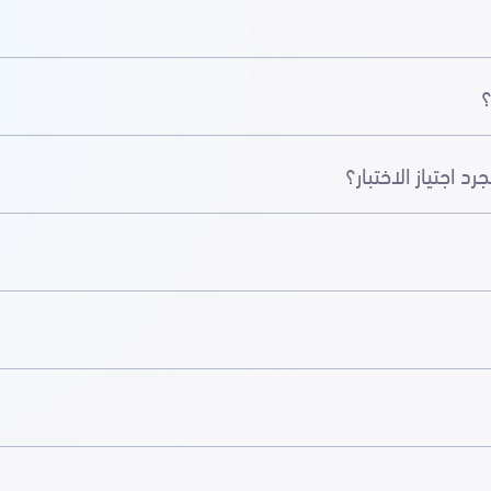
؟
جتياز الاختبار؟