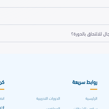
للالتحاق بالدورة؟
روابط سريعة
كن
الرئيسية
الدورات التدريبية
انض
سكوب للشركات
المحاضرين